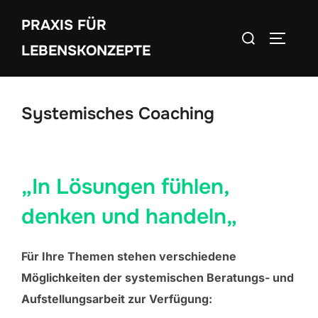
Zum
PRAXIS FÜR
Inhalt
Suchen
SEITEN
springen
LEBENSKONZEPTE
nach:
Systemisches Coaching
„In Lösungen fühlen,
denken und handeln„
Für Ihre Themen stehen verschiedene
Möglichkeiten der systemischen Beratungs- und
Aufstellungsarbeit zur Verfügung: