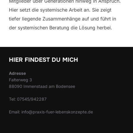
Mitglieder über Generationen hinweg in Anspruch.
Hier setzt die systemische Arbeit an. Sie zeigt
tiefer liegende Zusammenhänge auf und führt in
der systemischen Beratung die Lösung herbei.
HIER FINDEST DU MICH
Adresse
Falterweg 3
88090 Immenstaad am Bodensee
Tel: 07545/942287
Email: info@praxis-fuer-lebenskonzepte.de